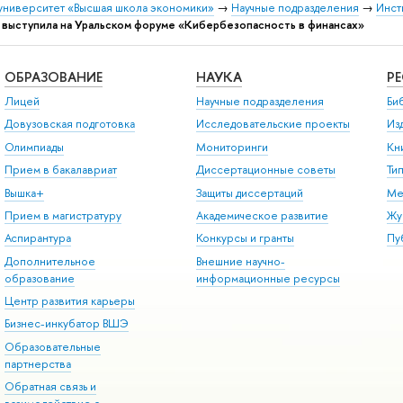
университет «Высшая школа экономики»
→
Научные подразделения
→
Инст
 выступила на Уральском форуме «Кибербезопасность в финансах»
ОБРАЗОВАНИЕ
НАУКА
Р
Лицей
Научные подразделения
Би
Довузовская подготовка
Исследовательские проекты
Из
Олимпиады
Мониторинги
Кн
Прием в бакалавриат
Диссертационные советы
Ти
Вышка+
Защиты диссертаций
Ме
Прием в магистратуру
Академическое развитие
Жу
Аспирантура
Конкурсы и гранты
Пу
Дополнительное
Внешние научно-
образование
информационные ресурсы
Центр развития карьеры
Бизнес-инкубатор ВШЭ
Образовательные
партнерства
Обратная связь и