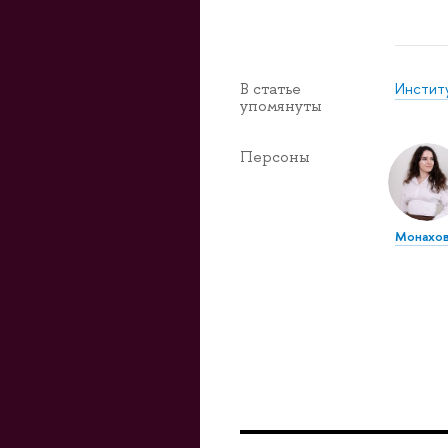
Инстит
В статье
упомянуты
Персоны
Монахов