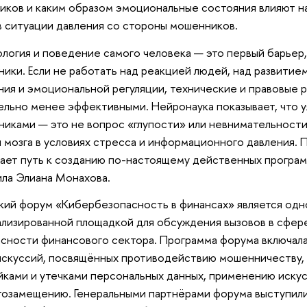
иков и каким образом эмоциональные состояния влияют н
в ситуации давления со стороны мошенников.
логия и поведение самого человека — это первый барьер,
ики. Если не работать над реакцией людей, над развитие
ия и эмоциональной регуляции, технические и правовые 
ельно менее эффективными. Нейронаука показывает, что 
иками — это не вопрос «глупости» или невнимательности
 мозга в условиях стресса и информационного давления.
ает путь к созданию по-настоящему действенных програм
ла Элиана Монахова.
кий форум «Кибербезопасность в финансах» является одно
лизированной площадкой для обсуждения вызовов в сфе
сности финансового сектора. Программа форума включала
искуссий, посвящённых противодействию мошенничеству, 
ками и утечками персональных данных, применению искус
озамещению. Генеральными партнёрами форума выступили 