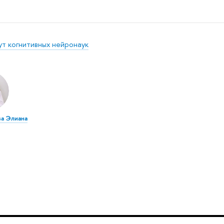
ут когнитивных нейронаук
а Элиана