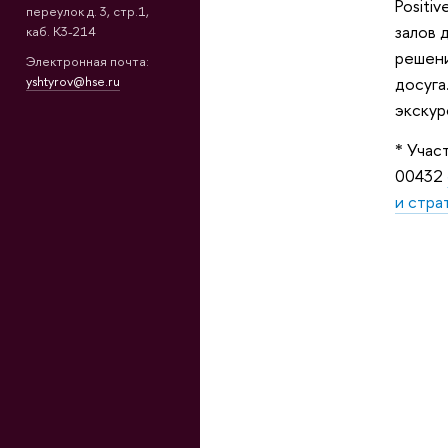
Positi
переулок д. 3, стр.1,
залов 
каб. К3-214
решени
Электронная почта:
yshtyrov@hse.ru
досуга
экскур
* Учас
00432
и стра