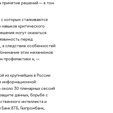
а принятие решений — в том
 с которым сталкиваются
м навыков критического
решения могут оказаться
уязвимость перед
, а следствие особенностей
 Понимание этих механизмов
м профилактики », —
й из крупнейших в России
ре информационной
 около 30 пленарных сессий
защите данных, борьбе с
ственного интеллекта и
Банк ВТБ, Газпромбанк,