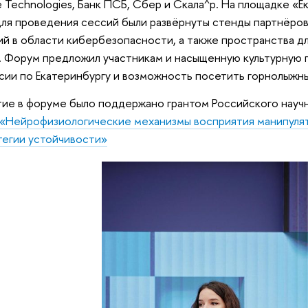
ve Technologies, Банк ПСБ, Сбер и Скала^р. На площадке 
для проведения сессий были развёрнуты стенды партнёро
й в области кибербезопасности, а также пространства д
. Форум предложил участникам и насыщенную культурную п
сии по Екатеринбургу и возможность посетить горнолыжны
тие в форуме было поддержано грантом Российского науч
«Нейрофизиологические механизмы восприятия манипуля
тегии устойчивости»