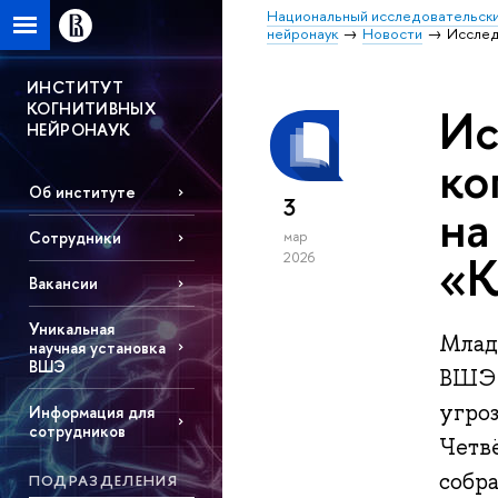
Национальный исследовательски
нейронаук
Новости
Исслед
ИНСТИТУТ
КОГНИТИВНЫХ
Ис
НЕЙРОНАУК
ко
Об институте
3
на
мар
Сотрудники
«К
2026
Вакансии
Уникальная
Млад
научная установка
ВШЭ
ВШЭ 
угро
Информация для
сотрудников
Четв
собра
ПОДРАЗДЕЛЕНИЯ