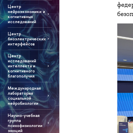
феде
Центр
нейроэкономики и
безоп
когнитивных
исследований
Центр
биоэлектрических
интерфейсов
Центр
исследований
интеллекта и
когнитивного
благополучия
Международная
лаборатория
социальной
нейробиологии
Научно-учебная
группа
психофизиологии
эмоций