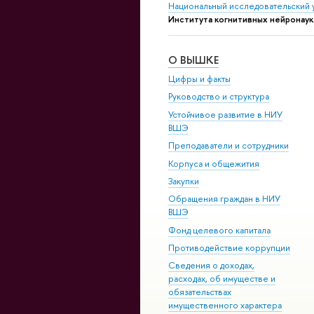
Национальный исследовательский 
Института когнитивных нейронаук
О ВЫШКЕ
Цифры и факты
Руководство и структура
Устойчивое развитие в НИУ
ВШЭ
Преподаватели и сотрудники
Корпуса и общежития
Закупки
Обращения граждан в НИУ
ВШЭ
Фонд целевого капитала
Противодействие коррупции
Сведения о доходах,
расходах, об имуществе и
обязательствах
имущественного характера