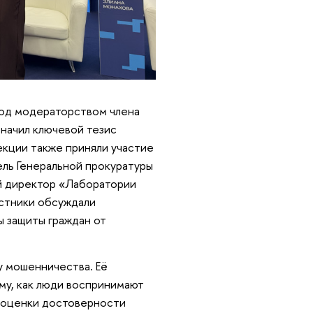
под модераторством члена
начил ключевой тезис
екции также приняли участие
ель Генеральной прокуратуры
й директор «Лаборатории
астники обсуждали
 защиты граждан от
у мошенничества. Её
му, как люди воспринимают
 оценки достоверности