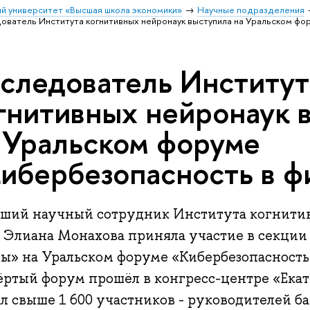
й университет «Высшая школа экономики»
Научные подразделения
ователь Института когнитивных нейронаук выступила на Уральском фо
следователь Институт
гнитивных нейронаук 
 Уральском форуме
ибербезопасность в ф
ший научный сотрудник Института когнит
Элиана Монахова приняла участие в секции 
зы» на Уральском форуме «Кибербезопасность
ёртый форум прошёл в конгресс-центре «Ека
л свыше 1 600 участников - руководителей б