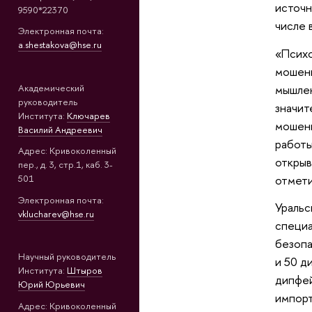
источн
9590*22370
числе 
Электронная почта:
a.shestakova@hse.ru
«Психо
мошенн
Академический
мышлен
руководитель
значит
Института:
Ключарев
мошенн
Василий Андреевич
работы
Адрес: Кривоколенный
открыв
пер., д. 3, стр.1, каб. 3-
отмети
501
Электронная почта:
Уральс
vklucharev@hse.ru
специа
безопа
Научный руководитель
и 50 д
Института:
Штыров
дипфей
Юрий Юрьевич
импорт
Адрес: Кривоколенный