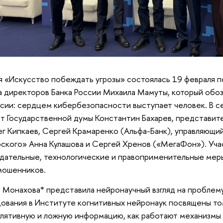
 «Искусство побеждать угрозы» состоялась 19 февраля 
 директоров Банка России Михаила Мамуты, который обоз
сии: сердцем кибербезопасности выступает человек. В с
т Государственной думы Константин Бахарев, представит
г Кипкаев, Сергей Крамаренко (Альфа-Банк), управляющи
ского» Анна Кулашова и Сергей Хренов («МегаФон»). Уч
дательные, технологические и правоприменительные меры
мошенников.
 Монахова* представила нейронаучный взгляд на проблем
ования в Институте когнитивных нейронаук посвящены то
лятивную и ложную информацию, как работают механизмы