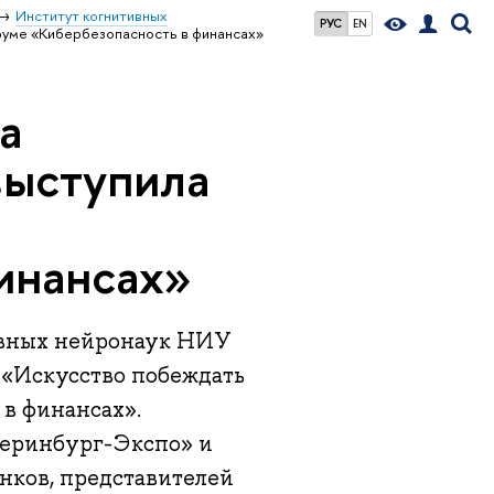
Институт когнитивных
РУС
EN
руме «Кибербезопасность в финансах»
а
выступила
инансах»
ивных нейронаук НИУ
«Искусство побеждать
 в финансах».
теринбург-Экспо» и
анков, представителей