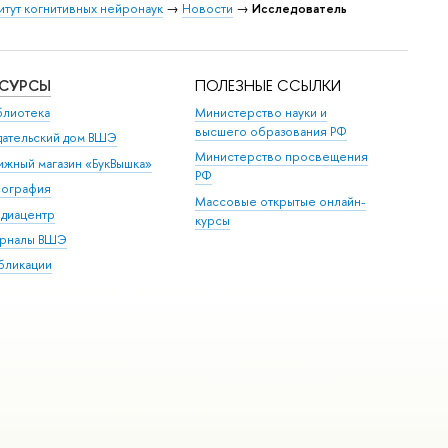
итут когнитивных нейронаук
→
Новости
→
Исследователь
ЕСУРСЫ
ПОЛЕЗНЫЕ ССЫЛКИ
блиотека
Министерство науки и
высшего образования РФ
дательский дом ВШЭ
Министерство просвещения
ижный магазин «БукВышка»
РФ
пография
Массовые открытые онлайн-
диацентр
курсы
рналы ВШЭ
бликации