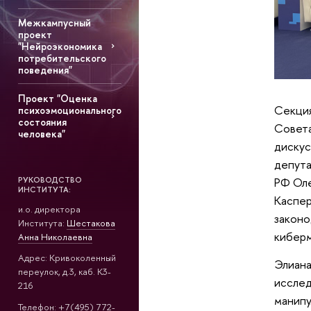
Межкампусный
проект
"Нейроэкономика
потребительского
поведения"
Проект "Оценка
Секция
психоэмоционального
состояния
Совета
человека"
дискус
депута
РУКОВОДСТВО
РФ Оле
ИНСТИТУТА:
Каспер
и.о. директора
законо
Института:
Ш
естакова
кибер
Анна Николаевна
Адрес: Кривоколенный
Элиана
переулок, д.3, каб. К3-
исслед
216
манипу
Телефон: +7(495) 772-