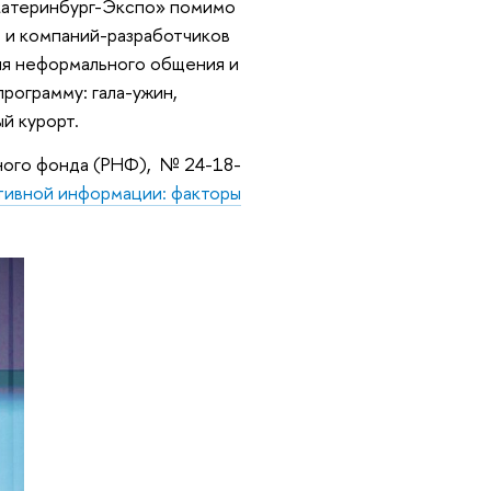
«Екатеринбург-Экспо» помимо
в и компаний-разработчиков
ля неформального общения и
рограмму: гала-ужин,
й курорт.
ного фонда (РНФ), № 24-18-
тивной информации: факторы