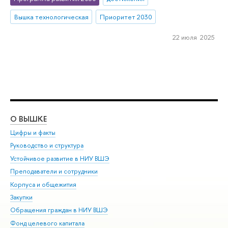
Вышка технологическая
Приоритет 2030
22 июля 2025
О ВЫШКЕ
ОБ
Цифры и факты
Ли
Руководство и структура
Дов
Устойчивое развитие в НИУ ВШЭ
Ол
Преподаватели и сотрудники
При
Корпуса и общежития
Вы
Закупки
При
Обращения граждан в НИУ ВШЭ
Ас
Фонд целевого капитала
До