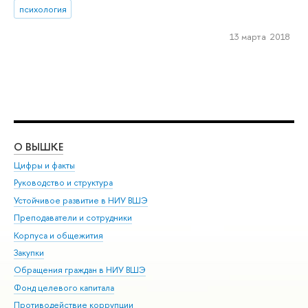
психология
13 марта 2018
О ВЫШКЕ
ОБ
Цифры и факты
Ли
Руководство и структура
Дов
Устойчивое развитие в НИУ ВШЭ
Ол
Преподаватели и сотрудники
При
Корпуса и общежития
Вы
Закупки
При
Обращения граждан в НИУ ВШЭ
Ас
Фонд целевого капитала
До
Противодействие коррупции
Цен