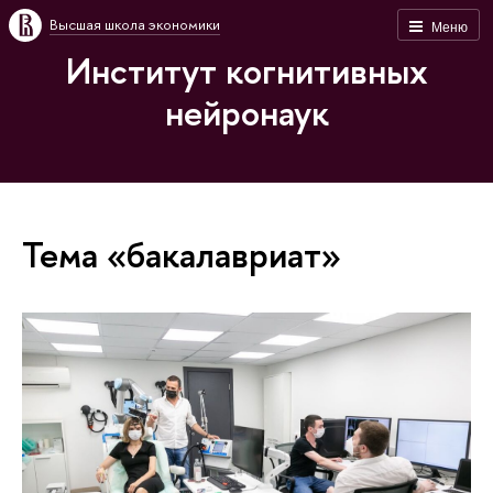
Высшая школа экономики
Меню
Институт когнитивных
нейронаук
Тема «бакалавриат»