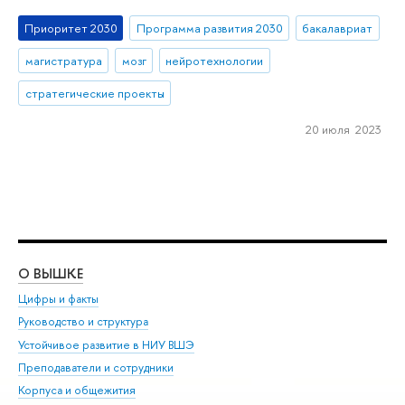
Приоритет 2030
Программа развития 2030
бакалавриат
магистратура
мозг
нейротехнологии
стратегические проекты
20 июля 2023
О ВЫШКЕ
ОБ
Цифры и факты
Ли
Руководство и структура
Дов
Устойчивое развитие в НИУ ВШЭ
Ол
Преподаватели и сотрудники
При
Корпуса и общежития
Вы