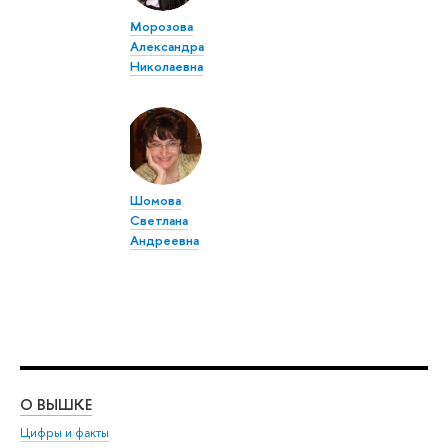
Морозова
Александра
Николаевна
Шомова
Светлана
Андреевна
О ВЫШКЕ
ОБ
Цифры и факты
Ли