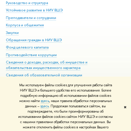
Руководство и структура
Дов
Устойчивое развитие в НИУ ВШЭ
Ол
Преподаватели и сотрудники
При
Корпуса и общежития
Вы
Закупки
При
Обращения граждан в НИУ ВШЭ
Ас
Фонд целевого капитала
До
Противодействие коррупции
Цен
Сведения о доходах, расходах, об имуществе и
Би
обязательствах имущественного характера
Об
Сведения об образовательной организации
Обр
Людям с ограниченными возможностями здоровья
Мы используем файлы cookies для улучшения работы сайта
Единая платежная страница
НИУ ВШЭ и большего удобства его использования. Более
подробную информацию об использовании файлов cookies
Работа в Вышке
можно найти
здесь
, наши правила обработки персональных
данных –
здесь
. Продолжая пользоваться сайтом, вы
✖
Редактору
подтверждаете, что были проинформированы об
© НИУ ВШЭ 1993–2026
Адреса и контакты
Условия использования
использовании файлов cookies сайтом НИУ ВШЭ и согласны
с нашими правилами обработки персональных данных. Вы
материалов
Политика конфиденциальности
Карта сайта
можете отключить файлы cookies в настройках Вашего
Шрифты HSE Sans и HSE Slab разработаны в
Школе дизайна НИУ ВШЭ