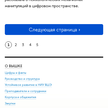
манипуляций в цифровом пространстве.
Следующая страница
1
2
3
4
5
О ВЫШКЕ
ОБ
Цифры и факты
Ли
Руководство и структура
Дов
Устойчивое развитие в НИУ ВШЭ
Ол
Преподаватели и сотрудники
При
Корпуса и общежития
Вы
Закупки
При