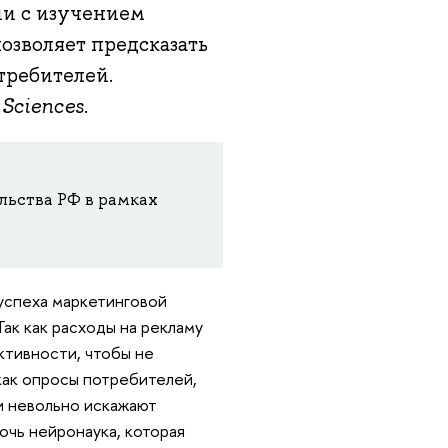
ии с изучением
озволяет предсказать
требителей.
 Sciences
.
льства РФ в рамках
успеха маркетинговой
ак как расходы на рекламу
ктивности, чтобы не
как опросы потребителей,
и невольно искажают
очь нейронаука, которая