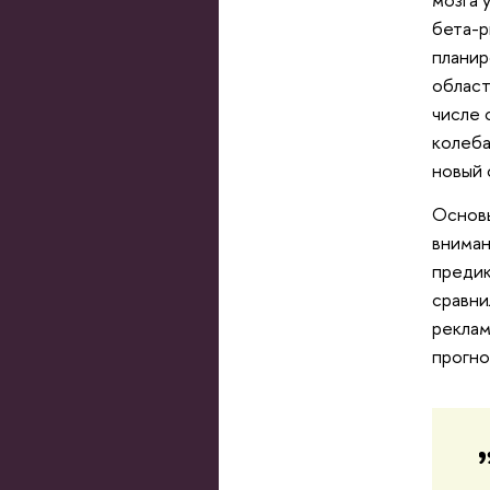
бета-р
планир
област
числе 
колеба
новый 
Основы
вниман
предик
сравни
реклам
прогно