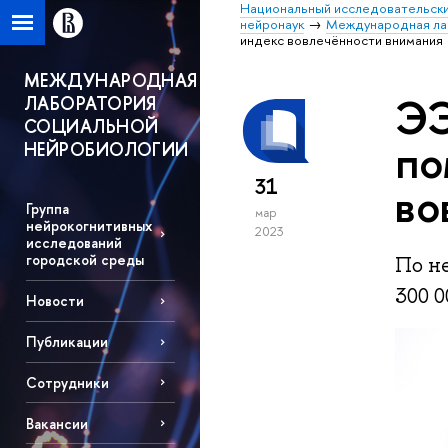
Национальный исследовательски
нейронаук
Международная ла
индекс вовлечённости внимания
МЕЖДУНАРОДНАЯ
ЭЭ
ЛАБОРАТОРИЯ
СОЦИАЛЬНОЙ
по
НЕЙРОБИОЛОГИИ
31
во
Группа
мар
нейрокогнитивных
2023
исследований
городской среды
По н
300 0
Новости
Публикации
Сотрудники
Вакансии