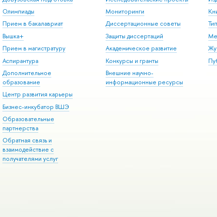
Олимпиады
Мониторинги
Кн
Прием в бакалавриат
Диссертационные советы
Ти
Вышка+
Защиты диссертаций
Ме
Прием в магистратуру
Академическое развитие
Жу
Аспирантура
Конкурсы и гранты
Пу
Дополнительное
Внешние научно-
образование
информационные ресурсы
Центр развития карьеры
Бизнес-инкубатор ВШЭ
Образовательные
партнерства
Обратная связь и
взаимодействие с
получателями услуг