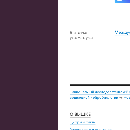
Междун
В статье
упомянуты
Национальный исследовательский 
социальной нейробиологии
→
Нов
О ВЫШКЕ
Цифры и факты
Руководство и структура