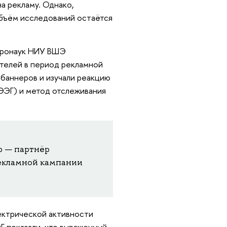
а рекламу. Однако,
объём исследований остаётся
ейронаук НИУ ВШЭ
телей в период рекламной
 баннеров и изучали реакцию
ЭЭГ) и метод отслеживания
р — партнёр
рекламной кампании
ектрической активности
 показали, что выраженный