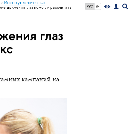
Институт когнитивных
РУС
EN
ние движения глаз помогли рассчитать
жения глаз
кс
ламных кампаний на