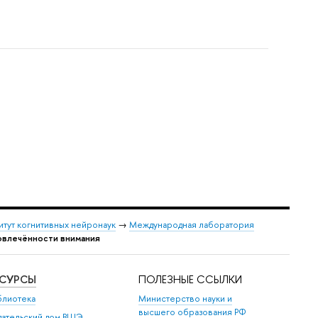
итут когнитивных нейронаук
→
Международная лаборатория
вовлечённости внимания
ЕСУРСЫ
ПОЛЕЗНЫЕ ССЫЛКИ
блиотека
Министерство науки и
высшего образования РФ
дательский дом ВШЭ