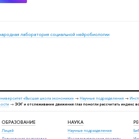
ародная лаборатория социальной нейробиологии
университет «Высшая школа экономики»
→
Научные подразделения
→
Инст
ости
→
ЭЭГ и отслеживание движения глаз помогли рассчитать индекс 
ОБРАЗОВАНИЕ
НАУКА
Р
Лицей
Научные подразделения
Би
Довузовская подготовка
Исследовательские проекты
Из