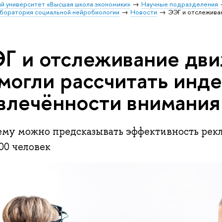
й университет «Высшая школа экономики»
Научные подразделения
боратория социальной нейробиологии
Новости
ЭЭГ и отслежива
Г и отслеживание дви
могли рассчитать инде
влечённости внимания
ему можно предсказывать эффективность рек
00 человек