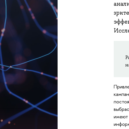
анал
зрит
эффе
Иссл
Р
н
Привле
кампан
постоя
выбрас
имеют 
информ