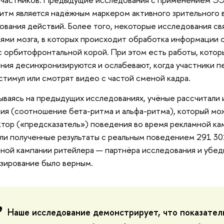
итм является надёжным маркером активного зрительного в
ования действий. Более того, некоторые исследования св
ями мозга, в которых происходит обработка информации о
с орбитофронтальной корой. При этом есть работы, которы
ния десинхронизируются и ослабевают, когда участники 
стимул или смотрят видео с частой сменой кадра.
ваясь на предыдущих исследованиях, учёные рассчитали
ия (соотношение бета-ритма и альфа-ритма), который мо
тор («предсказатель») поведения во время рекламной ка
ли полученные результаты с реальным поведением 291 30
ной кампании ритейлера — партнёра исследования и убеди
зирование было верным.
Наше исследование демонстрирует, что показател