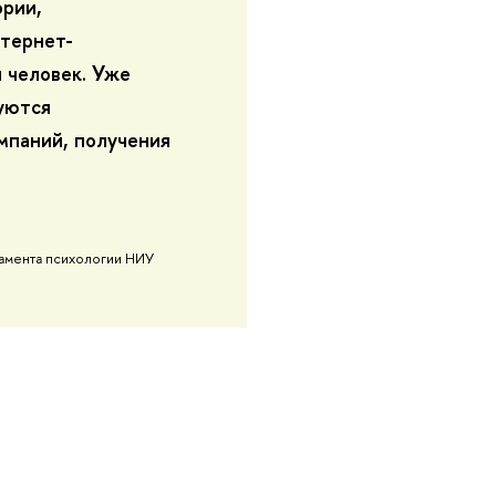
ории,
нтернет-
ч человек. Уже
уются
мпаний, получения
тамента психологии НИУ