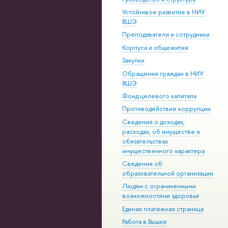
Устойчивое развитие в НИУ
ВШЭ
Преподаватели и сотрудники
Корпуса и общежития
Закупки
Обращения граждан в НИУ
ВШЭ
Фонд целевого капитала
Противодействие коррупции
Сведения о доходах,
расходах, об имуществе и
обязательствах
имущественного характера
Сведения об
образовательной организации
Людям с ограниченными
возможностями здоровья
Единая платежная страница
Работа в Вышке