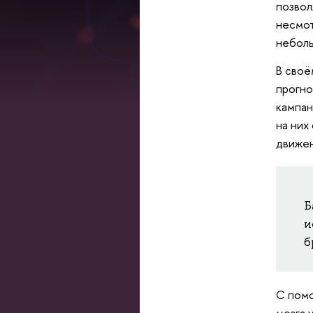
позвол
несмот
небол
В своё
прогно
кампан
на них
движен
Б
и
б
С помо
мозга 