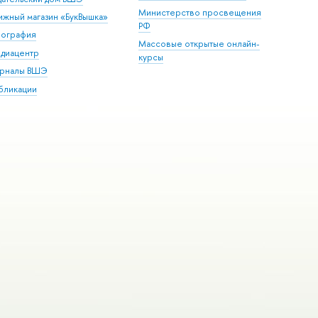
Министерство просвещения
ижный магазин «БукВышка»
РФ
пография
Массовые открытые онлайн-
диацентр
курсы
рналы ВШЭ
бликации