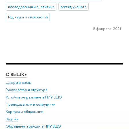
исследования и аналитика
взгляд ученого
Год науки и технологий
8 февраля 2021
О ВЫШКЕ
ОБ
Цифры и факты
Ли
Руководство и структура
Дов
Устойчивое развитие в НИУ ВШЭ
Ол
Преподаватели и сотрудники
При
Корпуса и общежития
Вы
Закупки
При
Обращения граждан в НИУ ВШЭ
Ас