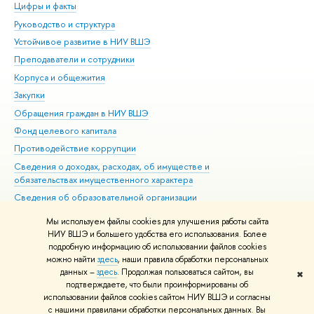
Цифры и факты
Ли
Руководство и структура
Дов
Устойчивое развитие в НИУ ВШЭ
Ол
Преподаватели и сотрудники
При
Корпуса и общежития
Вы
Закупки
При
Обращения граждан в НИУ ВШЭ
Ас
Фонд целевого капитала
До
Противодействие коррупции
Цен
Сведения о доходах, расходах, об имуществе и
Би
обязательствах имущественного характера
Об
Сведения об образовательной организации
Обр
Людям с ограниченными возможностями здоровья
Мы используем файлы cookies для улучшения работы сайта
Единая платежная страница
НИУ ВШЭ и большего удобства его использования. Более
подробную информацию об использовании файлов cookies
Работа в Вышке
можно найти
здесь
, наши правила обработки персональных
данных –
здесь
. Продолжая пользоваться сайтом, вы
✖
Редактору
подтверждаете, что были проинформированы об
© НИУ ВШЭ 1993–2026
Адреса и контакты
Условия использования
использовании файлов cookies сайтом НИУ ВШЭ и согласны
с нашими правилами обработки персональных данных. Вы
материалов
Политика конфиденциальности
Карта сайта