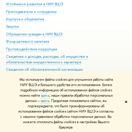
Устойчивое развитие в НИУ ВШЭ
Ол
Преподаватели и сотрудники
При
Корпуса и общежития
Вы
Закупки
При
Обращения граждан в НИУ ВШЭ
Ас
Фонд целевого капитала
До
Противодействие коррупции
Цен
Сведения о доходах, расходах, об имуществе и
Би
обязательствах имущественного характера
Об
Сведения об образовательной организации
Обр
Людям с ограниченными возможностями здоровья
Мы используем файлы cookies для улучшения работы сайта
Единая платежная страница
НИУ ВШЭ и большего удобства его использования. Более
подробную информацию об использовании файлов cookies
Работа в Вышке
можно найти
здесь
, наши правила обработки персональных
данных –
здесь
. Продолжая пользоваться сайтом, вы
✖
Редактору
подтверждаете, что были проинформированы об
© НИУ ВШЭ 1993–2026
Адреса и контакты
Условия использования
использовании файлов cookies сайтом НИУ ВШЭ и согласны
с нашими правилами обработки персональных данных. Вы
материалов
Политика конфиденциальности
Карта сайта
можете отключить файлы cookies в настройках Вашего
Шрифты HSE Sans и HSE Slab разработаны в
Школе дизайна НИУ ВШЭ
браузера.