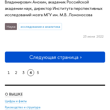
Владимирович Анохин, академик Российской
академии наук, директор Института перспективных
исследований мозга МГУ им. М.В. Ломоносова
Наука
исследования и аналитика
23 июня 2022
Следующая страница
1
2
3
4
5
О ВЫШКЕ
ОБ
Цифры и факты
Ли
Руководство и структура
Дов